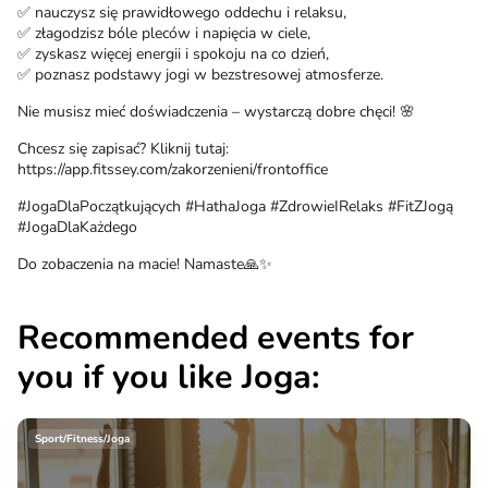
✅ nauczysz się prawidłowego oddechu i relaksu,
✅ złagodzisz bóle pleców i napięcia w ciele,
✅ zyskasz więcej energii i spokoju na co dzień,
✅ poznasz podstawy jogi w bezstresowej atmosferze.
Nie musisz mieć doświadczenia – wystarczą dobre chęci! 🌸
Chcesz się zapisać? Kliknij tutaj:
https://app.fitssey.com/zakorzenieni/frontoffice
#JogaDlaPoczątkujących #HathaJoga #ZdrowieIRelaks #FitZJogą
#JogaDlaKażdego
Do zobaczenia na macie! Namaste🙏✨
Recommended events for
you if you like Joga:
Sport/Fitness/Joga