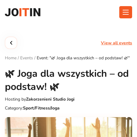
Skip
to
content
About app
Categories
View all events
Functionalities
Events
Home
/
Events
/
Event: "🌿 Joga dla wszystkich – od podstaw! 🌿"
Contact
🌿 Joga dla wszystkich – od
podstaw! 🌿
Get the App:
Hosting by
Zakorzenieni Studio Jogi
Category:
Sport/Fitness/Joga