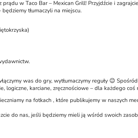
rądu w Taco Bar – Mexican Grill! Przyjdźcie i zagrajcie
 będziemy tłumaczyli na miejscu.
iętokrzyska)
 wydawnictw.
 – włączymy was do gry, wytłumaczymy reguły 😉 Spośród
, logiczne, karciane, zręcznościowe – dla każdego coś 
eczniamy na fotkach , które publikujemy w naszych med
iszcie do nas, jeśli będziemy mieli ją wśród swoich zas