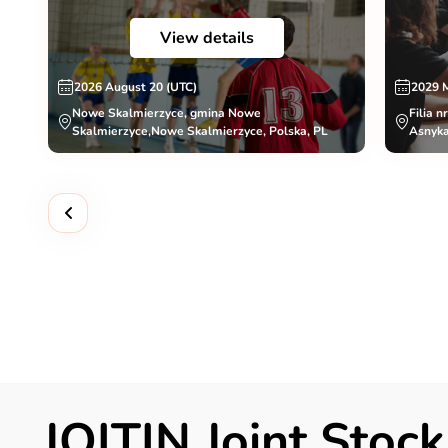
View details
2026 August 20 (UTC)
2029 
Nowe Skalmierzyce, gmina Nowe
Filia n
Skalmierzyce,Nowe Skalmierzyce, Polska, PL
Asnyka
JOITIN Joint Sto