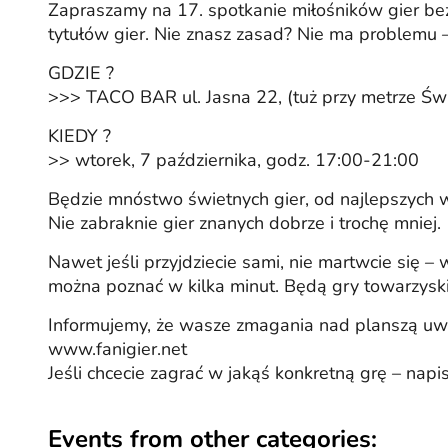
Zapraszamy na 17. spotkanie miłośników gier bez p
tytułów gier. Nie znasz zasad? Nie ma problemu –
GDZIE ?
>>> TACO BAR ul. Jasna 22, (tuż przy metrze Św
KIEDY ?
>> wtorek, 7 października, godz. 17:00-21:00
Będzie mnóstwo świetnych gier, od najlepszych
Nie zabraknie gier znanych dobrze i trochę mniej.
Nawet jeśli przyjdziecie sami, nie martwcie się
można poznać w kilka minut. Będą gry towarzyskie
Informujemy, że wasze zmagania nad planszą uwi
www.fanigier.net
Jeśli chcecie zagrać w jakąś konkretną grę – nap
Events from other categories: