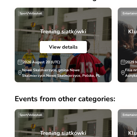
Sport/Volleyball
Entertain
Trening siatkówki
Klu
View details
2026 August 20 (UTC)
2029 
Nowe Skalmierzyce, gmina Nowe
Filia n
Skalmierzyce,Nowe Skalmierzyce, Polska, PL
Asnyka
Events from other categories:
Sport/Volleyball
Entertain
Trening siatkówki
Klu