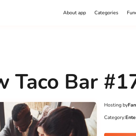
About app
Categories
Func
w Taco Bar #1
Hosting by
Fan
Category:
Ente