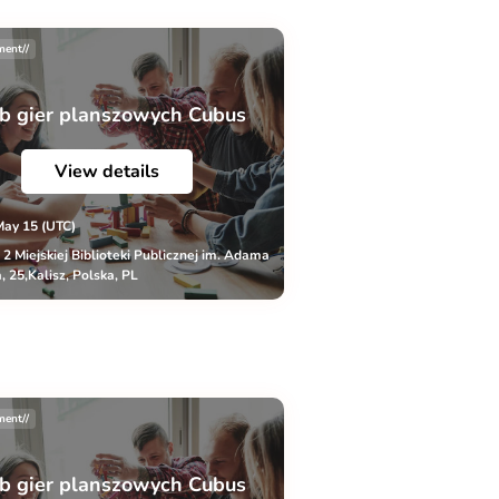
ment//
b gier planszowych Cubus
View details
May 15 (UTC)
r 2 Miejskiej Biblioteki Publicznej im. Adama
, 25,Kalisz, Polska, PL
ment//
b gier planszowych Cubus