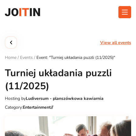
Skip
to
content
About app
Categories
View all events
Functionalities
Events
Home
/
Events
/
Event: "Turniej układania puzzli (11/2025)"
Contact
Turniej układania puzzli
(11/2025)
Get the App:
Hosting by
Ludiversum - planszówkowa kawiarnia
Category:
Entertainment//