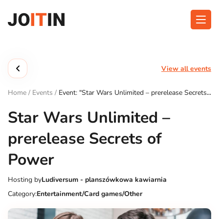
Skip
to
content
About app
Categories
View all events
Functionalities
Events
Home
/
Events
/
Event: "Star Wars Unlimited – prerelease Secrets
Contact
of Power"
Star Wars Unlimited –
prerelease Secrets of
Get the App:
Power
Hosting by
Ludiversum - planszówkowa kawiarnia
Category:
Entertainment/Card games/Other