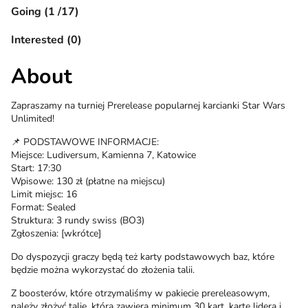
Going (1 /17)
Interested (0)
About
Zapraszamy na turniej Prerelease popularnej karcianki Star Wars
Unlimited!
📌 PODSTAWOWE INFORMACJE:
Miejsce: Ludiversum, Kamienna 7, Katowice
Start: 17:30
Wpisowe: 130 zł (płatne na miejscu)
Limit miejsc: 16
Format: Sealed
Struktura: 3 rundy swiss (BO3)
Zgłoszenia: [wkrótce]
Do dyspozycji graczy będą też karty podstawowych baz, które
będzie można wykorzystać do złożenia talii.
Z boosterów, które otrzymaliśmy w pakiecie prereleasowym,
należy złożyć talię, która zawiera minimum 30 kart, kartę lidera i