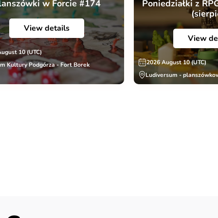
lanszówki w Forcie #174
Poniedziałki z RP
(sierp
View details
View de
August 10 (UTC)
2026 August 10 (UTC)
m Kultury Podgórza - Fort Borek
Ludiversum - planszówko