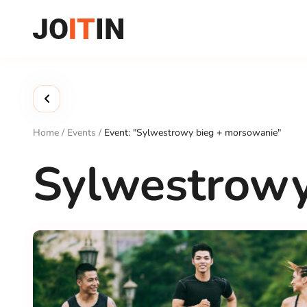
Skip
to
content
Home
/
Events
/
Event: "Sylwestrowy bieg + morsowanie"
Sylwestrowy