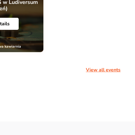
G w Ludiversum
ień)
tails
wa kawiarnia
View all events