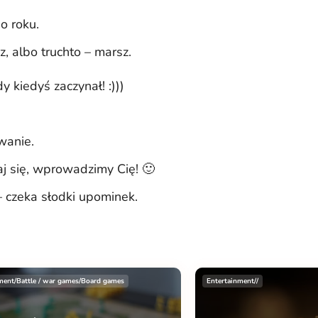
o roku.
z, albo truchto – marsz.
dy kiedyś zaczynał! :)))
wanie.
aj się, wprowadzimy Cię! 🙂
– czeka słodki upominek.
ment/Battle / war games/Board games
Entertainment//