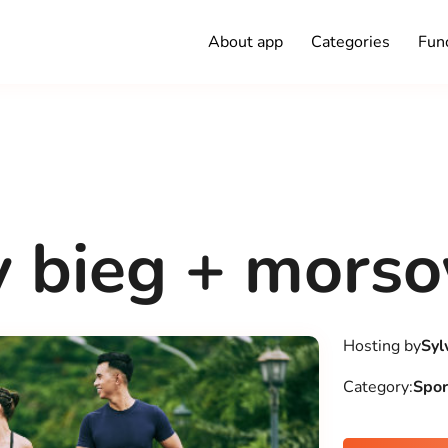
About app
Categories
Func
 bieg + mors
Hosting by
Syl
Category:
Spor