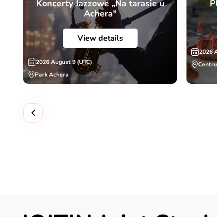
Koncerty Jazzowe „Na tarasie u
P
Achera”
View details
2026 
2026 August 9 (UTC)
Centru
Park Achera