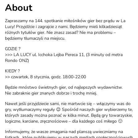
About
Zapraszamy na 144. spotkanie miłośników gier bez prądu w La
Lucy! Przyjdźcie i zagrajcie z nami. Będziemy mieli kilkadziesiąt
różnych tytułów gier. Nie znasz zasad? Nie ma problemu –
będziemy tłumaczyli na miejscu.
GDZIE ?
>>> LA LUCY ul. Icchoka Lejba Pereca 11, (3 minuty od metra
Rondo ONZ)
KIEDY ?
>> czwartek, 8 stycznia, godz. 18:00-22:00
Będzie mnóstwo świetnych gier, od najlepszych wydawnictw.
Nie zabraknie gier znanych dobrze i trochę mniej.
Nawet jeśli przyjdziecie sami, nie martwcie się – włączymy was do
gry, wytłumaczymy reguły 😉 Spośród naszych gier wybierzemy te,
których zasady można poznać w kilka minut. Będą gry towarzyskie,
logiczne, karciane, zręcznościowe – dla każdego coś miłego 🙂
Informujemy, że wasze zmagania nad planszą uwieczniamy na
fotkach , które publikujemy w naszych mediach społecznościowych