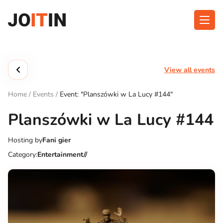
Skip
to
content
About app
Categories
View all events
Functionalities
Events
Home
/
Events
/
Event: "Planszówki w La Lucy #144"
Contact
Planszówki w La Lucy #144
Hosting by
Fani gier
Get the App:
Category:
Entertainment//