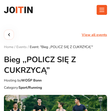
Skip
to
content
About app
Categories
View all events
Functionalities
Events
Home
/
Events
/
Event: "Bieg ,,POLICZ SIĘ Z CUKRZYCĄ”"
Contact
Bieg ,,POLICZ SIĘ Z
CUKRZYCĄ”
Get the App:
Hosting by
WOŚP Bonn
Category:
Sport/Running