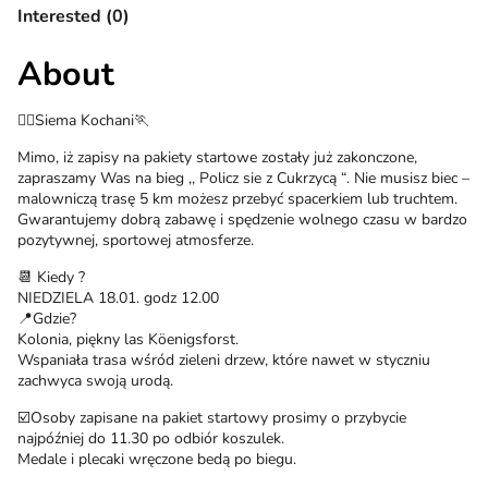
Interested (0)
About
🏃‍♀️Siema Kochani🏃
Mimo, iż zapisy na pakiety startowe zostały już zakonczone,
zapraszamy Was na bieg ,, Policz sie z Cukrzycą “. Nie musisz biec –
malowniczą trasę 5 km możesz przebyć spacerkiem lub truchtem.
Gwarantujemy dobrą zabawę i spędzenie wolnego czasu w bardzo
pozytywnej, sportowej atmosferze.
📆 Kiedy ?
NIEDZIELA 18.01. godz 12.00
📍Gdzie?
Kolonia, piękny las Köenigsforst.
Wspaniała trasa wśród zieleni drzew, które nawet w styczniu
zachwyca swoją urodą.
☑️Osoby zapisane na pakiet startowy prosimy o przybycie
najpóźniej do 11.30 po odbiór koszulek.
Medale i plecaki wręczone bedą po biegu.