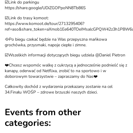
☑️Link do parkingu
https://share.google/UDiZGOPpoNN8Tb86S
☑️Link do trasy komoot:
https://www.komoot.de/tour/2713295406?
ref=aso&share_token=aXmob1Ee640TOeIMsalcGPQW42z3h1P8W6a
🥘Po biegu czekać będzie na Was przepyszna mańkowa
grochówka, przysmaki, napoje ciepłe i zimne.
☑️Wszelkich informacji dotyczących biegu udziela @Daniel Pietron
❤️Chcesz wspomóc walkę z cukrzycą a jednocześnie podnieść się z
kanapy, oderwać od Netflixa, zrobić to na sportowo i w
doborowym towarzystwie – zapraszamy do Nas❤️
Całkowity dochód z wydarzenia przekazany zostanie na cel
34.Finału WOŚP – zdrowe brzuszki naszych dzieci.
Events from other
categories: