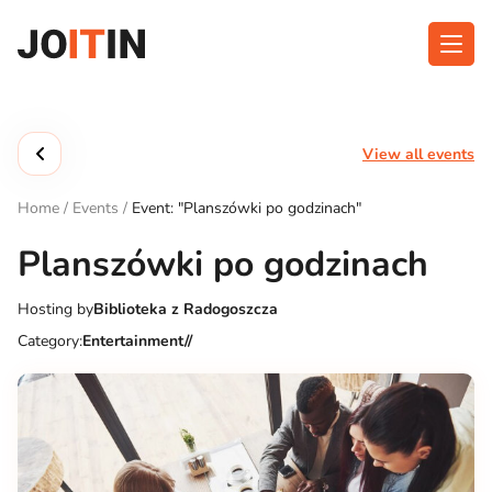
Skip
to
content
About app
Categories
View all events
Functionalities
Events
Home
/
Events
/
Event: "Planszówki po godzinach"
Contact
Planszówki po godzinach
Hosting by
Biblioteka z Radogoszcza
Get the App:
Category:
Entertainment//