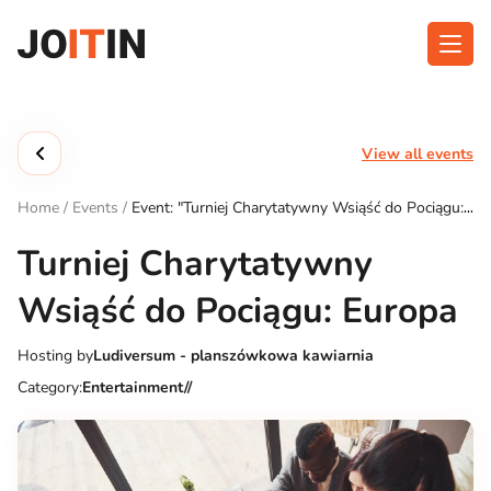
Skip
to
content
About app
Categories
View all events
Functionalities
Events
Home
/
Events
/
Event: "Turniej Charytatywny Wsiąść do Pociągu:
Contact
Europa"
Turniej Charytatywny
Wsiąść do Pociągu: Europa
Get the App:
Hosting by
Ludiversum - planszówkowa kawiarnia
Category:
Entertainment//