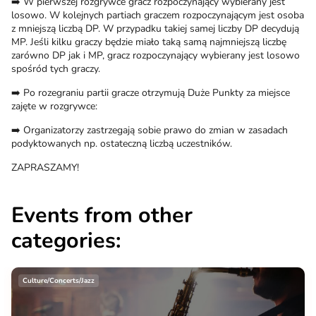
➡️ W pierwszej rozgrywce gracz rozpoczynający wybierany jest
losowo. W kolejnych partiach graczem rozpoczynającym jest osoba
z mniejszą liczbą DP. W przypadku takiej samej liczby DP decydują
MP. Jeśli kilku graczy będzie miało taką samą najmniejszą liczbę
zarówno DP jak i MP, gracz rozpoczynający wybierany jest losowo
spośród tych graczy.
➡️ Po rozegraniu partii gracze otrzymują Duże Punkty za miejsce
zajęte w rozgrywce:
➡️ Organizatorzy zastrzegają sobie prawo do zmian w zasadach
podyktowanych np. ostateczną liczbą uczestników.
ZAPRASZAMY!
Events from other
categories:
Culture/Concerts/Jazz