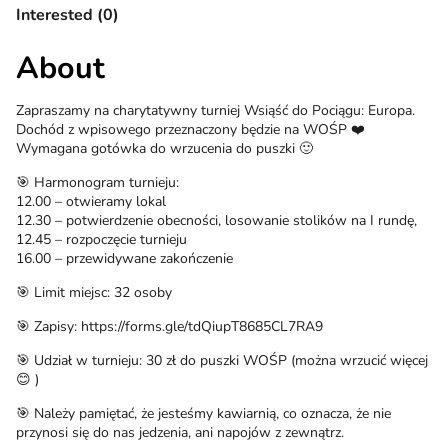
Interested (0)
About
Zapraszamy na charytatywny turniej Wsiąść do Pociągu: Europa.
Dochód z wpisowego przeznaczony będzie na WOŚP ❤️
Wymagana gotówka do wrzucenia do puszki 🙂
🎯 Harmonogram turnieju:
12.00 – otwieramy lokal
12.30 – potwierdzenie obecności, losowanie stolików na I rundę,
12.45 – rozpoczęcie turnieju
16.00 – przewidywane zakończenie
🎯 Limit miejsc: 32 osoby
🎯 Zapisy: https://forms.gle/tdQiupT8685CL7RA9
🎯 Udział w turnieju: 30 zł do puszki WOŚP (można wrzucić więcej
😊 )
🎯 Należy pamiętać, że jesteśmy kawiarnią, co oznacza, że nie
przynosi się do nas jedzenia, ani napojów z zewnątrz.