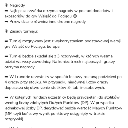
🎯 Nagrody
➡️ Najlepsza czwórka otrzyma nagrody w postaci dodatków i
akcesoriów do gry Wsiąść do Pociągu 😊
➡️ Przewidziane również inne drobne nagrody.
🎯 Zasady turnieju:
➡️ Turniej rozgrywany jest z wykorzystaniem podstawowej wersji
gry Wsiąść do Pociągu: Europa
➡️ Turniej będzie składał się z 3 rozgrywek, w których wezmą
udział wszyscy zawodnicy. Na koniec trzech najlepszych graczy
otrzyma nagrody.
➡️ W I rundzie uczestnicy w sposób losowy zostaną podzieleni po
4 graczy przy stoliku. W przypadku nierównej liczby graczy
dopuszcza się utworzenie stolików 3- lub 5-osobowych.
➡️ W kolejnych rundach uczestnicy będą przydzielani do stolików
według liczby zdobytych Dużych Punktów (DP). W przypadku
jednakowej liczby DP, decydować będzie wartość Małych Punktów
(MP, czyli końcowy wynik punktowy osiągnięty w trakcie
rozgrywki).