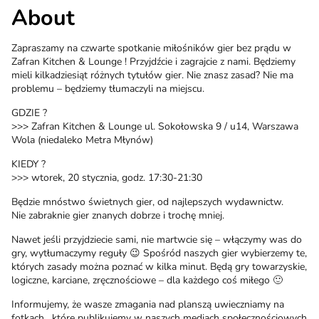
About
Zapraszamy na czwarte spotkanie miłośników gier bez prądu w
Zafran Kitchen & Lounge ! Przyjdźcie i zagrajcie z nami. Będziemy
mieli kilkadziesiąt różnych tytułów gier. Nie znasz zasad? Nie ma
problemu – będziemy tłumaczyli na miejscu.
GDZIE ?
>>> Zafran Kitchen & Lounge ul. Sokołowska 9 / u14, Warszawa
Wola (niedaleko Metra Młynów)
KIEDY ?
>>> wtorek, 20 stycznia, godz. 17:30-21:30
Będzie mnóstwo świetnych gier, od najlepszych wydawnictw.
Nie zabraknie gier znanych dobrze i trochę mniej.
Nawet jeśli przyjdziecie sami, nie martwcie się – włączymy was do
gry, wytłumaczymy reguły 😉 Spośród naszych gier wybierzemy te,
których zasady można poznać w kilka minut. Będą gry towarzyskie,
logiczne, karciane, zręcznościowe – dla każdego coś miłego 🙂
Informujemy, że wasze zmagania nad planszą uwieczniamy na
fotkach , które publikujemy w naszych mediach społecznościowych