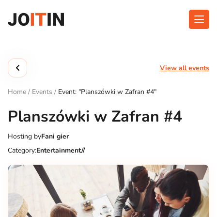
Skip
to
content
About app
Categories
View all events
Functionalities
Events
Home
/
Events
/
Event: "Planszówki w Zafran #4"
Contact
Planszówki w Zafran #4
Hosting by
Fani gier
Get the App:
Category:
Entertainment//