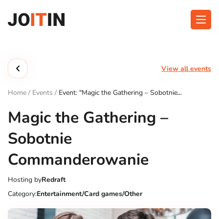
Skip
to
content
About app
Categories
View all events
Functionalities
Events
Home
/
Events
/
Event: "Magic the Gathering – Sobotnie
Contact
Commanderowanie"
Magic the Gathering –
Sobotnie
Get the App:
Commanderowanie
Hosting by
Redraft
Category:
Entertainment/Card games/Other