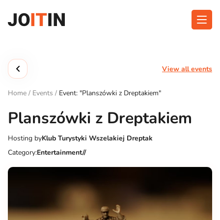
Skip
to
content
About app
Categories
View all events
Functionalities
Events
Home
/
Events
/
Event: "Planszówki z Dreptakiem"
Contact
Planszówki z Dreptakiem
Hosting by
Klub Turystyki Wszelakiej Dreptak
Get the App:
Category:
Entertainment//