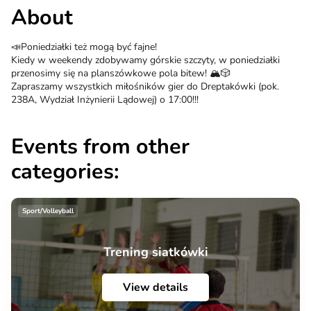
About
📣Poniedziałki też mogą być fajne!
Kiedy w weekendy zdobywamy górskie szczyty, w poniedziałki
przenosimy się na planszówkowe pola bitew! 🏔️🎲
Zapraszamy wszystkich miłośników gier do Dreptakówki (pok.
238A, Wydział Inżynierii Lądowej) o 17:00!!!
Events from other
categories:
Sport/Volleyball
Trening siatkówki
View details