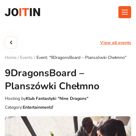
Skip
to
content
About app
Categories
View all events
Functionalities
Events
Home
/
Events
/
Event: "9DragonsBoard – Planszówki Chełmno"
Contact
9DragonsBoard –
Planszówki Chełmno
Get the App:
Hosting by
Klub Fantastyki "Nine Dragons"
Category:
Entertainment//