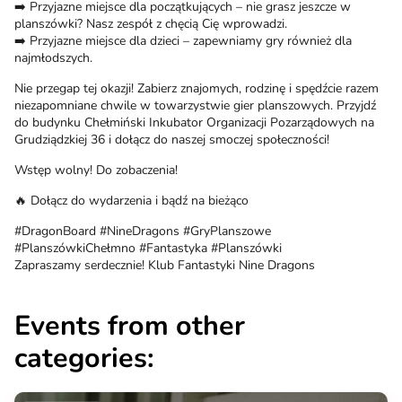
➡️ Przyjazne miejsce dla początkujących – nie grasz jeszcze w
planszówki? Nasz zespół z chęcią Cię wprowadzi.
➡️ Przyjazne miejsce dla dzieci – zapewniamy gry również dla
najmłodszych.
Nie przegap tej okazji! Zabierz znajomych, rodzinę i spędźcie razem
niezapomniane chwile w towarzystwie gier planszowych. Przyjdź
do budynku Chełmiński Inkubator Organizacji Pozarządowych na
Grudziądzkiej 36 i dołącz do naszej smoczej społeczności!
Wstęp wolny! Do zobaczenia!
🔥 Dołącz do wydarzenia i bądź na bieżąco
#DragonBoard #NineDragons #GryPlanszowe
#PlanszówkiChełmno #Fantastyka #Planszówki
Zapraszamy serdecznie! Klub Fantastyki Nine Dragons
Events from other
categories: