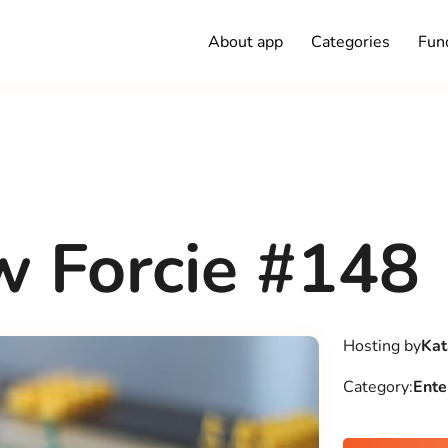
About app
Categories
Func
w Forcie #148
Hosting by
Kat
Category:
Ente