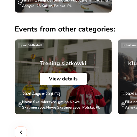
Filia nr 2 Miejskiej Biblioteki Publicznej im. Adama
Asnyka, 25,Kalisz, Polska, PL
Events from other categories:
Sport/Volleyball
Entertain
Trening siatkówki
Klu
View details
2026 August 20 (UTC)
2029 
Nowe Skalmierzyce, gmina Nowe
Filia n
Skalmierzyce,Nowe Skalmierzyce, Polska, PL
Asnyka