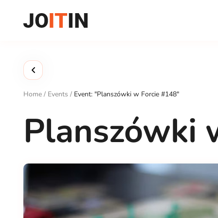
Skip
to
content
Home
/
Events
/
Event: "Planszówki w Forcie #148"
Planszówki 