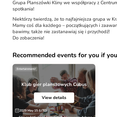
Grupa Planszówki Kliny we współpracy z Centru
spotkania!
Niektórzy twierdzą, że to najfajniejsza grupa w 
Mamy coś dla każdego – początkujących i zaawan
bawimy, także nie zastanawiaj się i przychodź!
Do zobaczenia!
Recommended events for you if you
Entertainment//
Klub gier planszowych Cubus
View details
2029 May 15 (UTC)