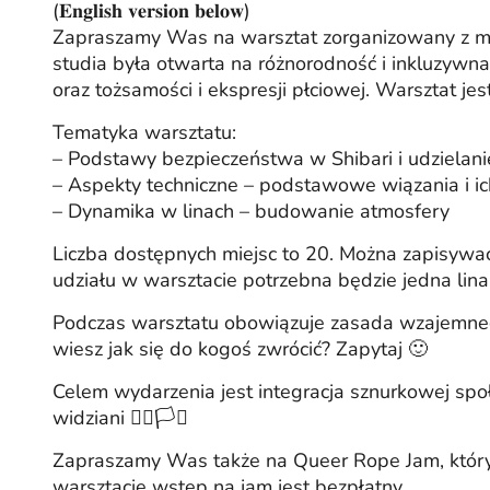
(𝐄𝐧𝐠𝐥𝐢𝐬𝐡 𝐯𝐞𝐫𝐬𝐢𝐨𝐧 𝐛𝐞𝐥𝐨𝐰)
Zapraszamy Was na warsztat zorganizowany z myś
studia była otwarta na różnorodność i inkluzywna.
oraz tożsamości i ekspresji płciowej. Warsztat j
Tematyka warsztatu:
– Podstawy bezpieczeństwa w Shibari i udzielan
– Aspekty techniczne – podstawowe wiązania i i
– Dynamika w linach – budowanie atmosfery
Liczba dostępnych miejsc to 20. Można zapisywa
udziału w warsztacie potrzebna będzie jedna lina 
Podczas warsztatu obowiązuje zasada wzajemneg
wiesz jak się do kogoś zwrócić? Zapytaj 🙂
Celem wydarzenia jest integracja sznurkowej spo
widziani 🏳️‍🌈🏳️‍⚧️
Zapraszamy Was także na Queer Rope Jam, który 
warsztacie wstęp na jam jest bezpłatny.