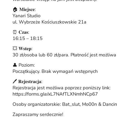
🏠 𝐌𝐢𝐞𝐣𝐬𝐜𝐞:
Yanari Studio
ul. Wybrzeże Kościuszkowskie 21a
⏰ 𝐂𝐳𝐚𝐬:
16:15 – 18:15
💥 𝐖𝐬𝐭𝐞𝐩:
30 zł/osoba lub 60 zł/para. Płatność jest możliwa
👤 Poziom:
Początkujący. Brak wymagań wstępnych
🖊️ 𝐑𝐞𝐣𝐞𝐬𝐭𝐫𝐚𝐜𝐣𝐚:
Rejestracja jest możliwa poprzez poniższy link:
https://forms.gle/xL7NAfTLXNmhNCp67
Osoby organizatorskie: Bat_slut, Mo00n & Danc
Zapraszamy serdecznie!