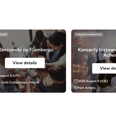
ment//
Culture/Concerts/Jazz
lanszówki na Flambergu
Koncerty Jazzowe
Ache
View details
View de
August 8 (UTC)
2026 August 9 (UTC)
 Żarki Czatachowa, Poland
Park Achera