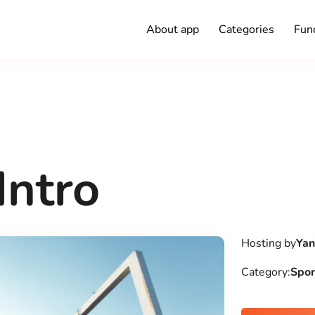
About app
Categories
Func
Intro
Hosting by
Yan
Category:
Spor