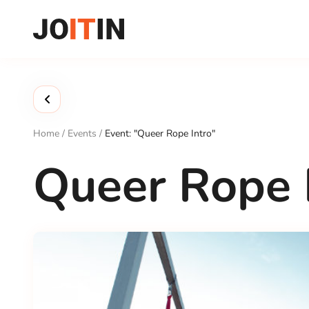
Skip
to
content
Home
/
Events
/
Event: "Queer Rope Intro"
Queer Rope 