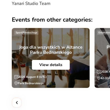
Yanari Studio Team
Events from other categories:
Sport/Fitness/Joga
Entertain
Joga dla wszystkich w Altance
P
Parku Bednarskiego
View details
2026 
2026 August 8 (UTC)
42-310
Park Bednarskiego