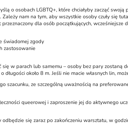
lą o osobach LGBTQ+, które chciałyby zacząć swoją p
 Zależy nam na tym, aby wszystkie osoby czuły się tutaj 
est przeznaczony dla osób początkujących, wcześniejsze 
ie świadomej zgody
ch zastosowanie
ć się w parach lub samemu – osoby bez pary zostaną 
o długości około 8 m. Jeśli nie macie własnych lin, moż
o szacunku, ze szczególną uważnością na preferowane 
łeczności queerowej i zaproszenie jej do aktywnego ucz
odbędzie się zaraz po zakończeniu warsztatu, w godzi