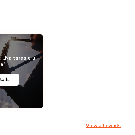
 „Na tarasie u
ra”
tails
View all events