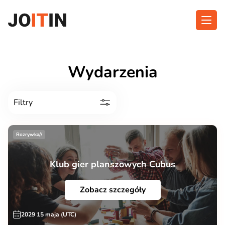
Przejdź
do
treści
O aplikacji
Kategorie
Wydarzenia
Funkcjonalność
Wydarzenia
Filtry
Blog
Kontakt
Rozrywka//
Klub gier planszowych Cubus
Pobierz aplikację:
Zobacz szczegóły
2029 15 maja (UTC)