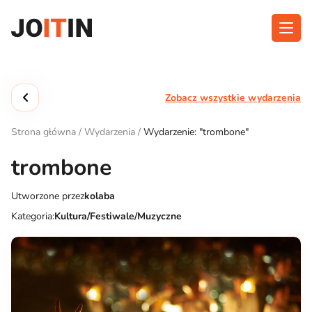
Przejdź
do
treści
O aplikacji
Kategorie
Zobacz wszystkie wydarzenia
Funkcjonalność
Wydarzenia
Strona główna
/
Wydarzenia
/
Wydarzenie: "trombone"
Blog
trombone
Kontakt
Utworzone przez
kolaba
Kategoria:
Kultura/Festiwale/Muzyczne
Pobierz aplikację: