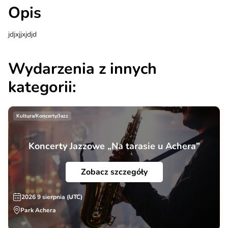
Opis
jdjxjjxjdjd
Wydarzenia z innych
kategorii:
Kultura/Koncerty/Jazz
Koncerty Jazzowe „Na tarasie u Achera”
Zobacz szczegóły
2026 9 sierpnia (UTC)
Park Achera