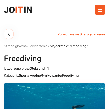
Przejdź
do
treści
O aplikacji
Kategorie
Zobacz wszystkie wydarzenia
Funkcjonalność
Wydarzenia
Strona główna
/
Wydarzenia
/
Wydarzenie: "Freediving"
Blog
Freediving
Kontakt
Utworzone przez
Oleksandr N
Kategoria:
Sporty wodne/Nurkowanie/Freediving
Pobierz aplikację: