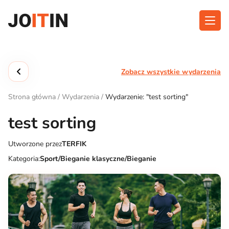
Przejdź
do
treści
O aplikacji
Kategorie
Zobacz wszystkie wydarzenia
Funkcjonalność
Wydarzenia
Strona główna
/
Wydarzenia
/
Wydarzenie: "test sorting"
Blog
test sorting
Kontakt
Utworzone przez
TERFIK
Kategoria:
Sport/Bieganie klasyczne/Bieganie
Pobierz aplikację: