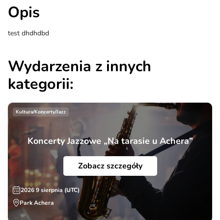
Opis
test dhdhdbd
Wydarzenia z innych
kategorii:
Kultura/Koncerty/Jazz
Koncerty Jazzowe „Na tarasie u Achera”
Zobacz szczegóły
2026 9 sierpnia (UTC)
Park Achera