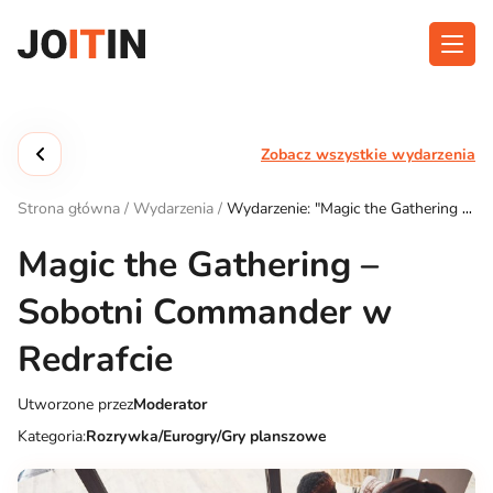
Przejdź
do
treści
O aplikacji
Kategorie
Zobacz wszystkie wydarzenia
Funkcjonalność
Wydarzenia
Strona główna
/
Wydarzenia
/
Wydarzenie: "Magic the Gathering –
Blog
Sobotni Commander w Redrafcie"
Magic the Gathering –
Kontakt
Sobotni Commander w
Redrafcie
Pobierz aplikację:
Utworzone przez
Moderator
Kategoria:
Rozrywka/Eurogry/Gry planszowe