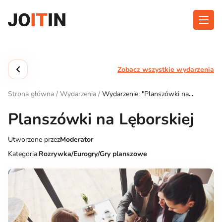
Przejdź
do
treści
O aplikacji
Kategorie
Zobacz wszystkie wydarzenia
Funkcjonalność
Wydarzenia
Strona główna
/
Wydarzenia
/
Wydarzenie: "Planszówki na
Blog
Lęborskiej"
Planszówki na Lęborskiej
Kontakt
Utworzone przez
Moderator
Kategoria:
Rozrywka/Eurogry/Gry planszowe
Pobierz aplikację: