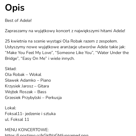
Opis
Best of Adele!
Zapraszamy na wyjątkowy koncert z największymi hitami Adele!
25 kwietnia na scenie wystąpi Ola Robak razem z zespołem.
Usłyszymy nowe wyjątkowe aranżacje utworów Adele takie jak:
“Make You Feel My Love”, “Someone Like You”, “Water Under the
Bridge”, “Easy On Me” i wiele innych.
Skład:
Ola Robak – Wokal
Sławek Adamko – Piano
Krzysiek Jarosz – Gitara
Wojtek Roszak – Bass
Grzesiek Przybylski – Perkusja
Lokal:
Foksal11- jedzenie i sztuka
ul. Foksal 11
MENU KONCERTOWE:
https://i.postimg.cc/kGkfNzGM/unnamed.png