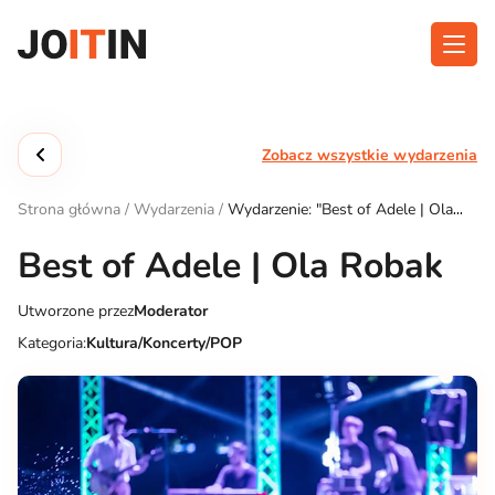
Przejdź
do
treści
O aplikacji
Kategorie
Zobacz wszystkie wydarzenia
Funkcjonalność
Wydarzenia
Strona główna
/
Wydarzenia
/
Wydarzenie: "Best of Adele | Ola
Blog
Robak"
Best of Adele | Ola Robak
Kontakt
Utworzone przez
Moderator
Kategoria:
Kultura/Koncerty/POP
Pobierz aplikację: