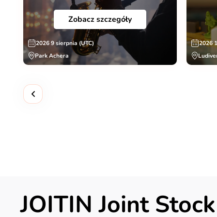
Zobacz szczegóły
2026 9 sierpnia (UTC)
2026 1
Park Achera
Ludive
JOITIN Joint Sto