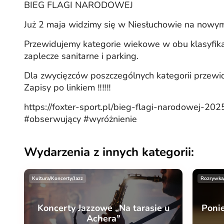
BIEG FLAGI NARODOWEJ
Już 2 maja widzimy się w Niesłuchowie na nowym
Przewidujemy kategorie wiekowe w obu klasyfika
zaplecze sanitarne i parking.
Dla zwycięzców poszczególnych kategorii przewi
Zapisy po linkiem ‼️‼️‼️
https://foxter-sport.pl/bieg-flagi-narodowej-202
#obserwujący #wyróżnienie
Wydarzenia z innych kategorii:
Kultura/Koncerty/Jazz
Rozrywka
Koncerty Jazzowe „Na tarasie u
Poni
Achera”