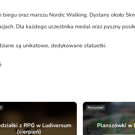
 biegu oraz marszu Nordic Walking. Dystans około 5km,
cjach. Dla każdego uczestnika medal oraz pyszny posił
dziane są unikatowe, dedykowane statuetki.
5
//
Rozrywka//
edziałki z RPG w Ludiversum
Planszówki w 
(sierpień)