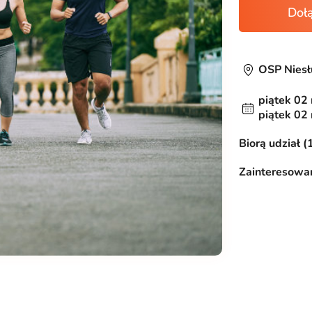
Doł
OSP Nies
piątek 02
piątek 02
Biorą udział (
Zainteresowan