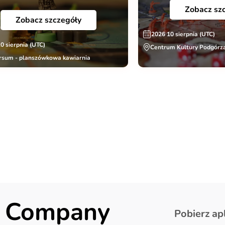
Zobacz sz
Zobacz szczegóły
2026 10 sierpnia (UTC)
0 sierpnia (UTC)
Centrum Kultury Podgórza
rsum - planszówkowa kawiarnia
ck Company
Pobierz apl