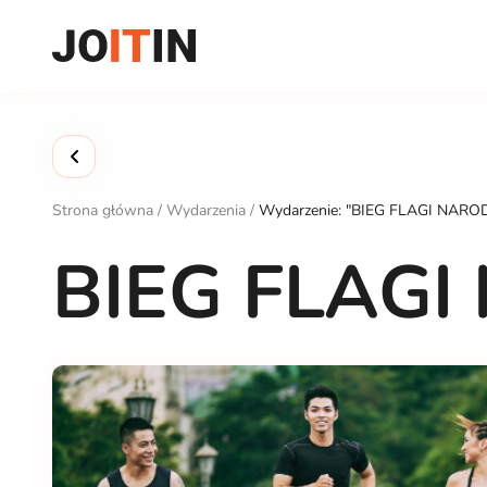
Przejdź
do
treści
Strona główna
/
Wydarzenia
/
Wydarzenie: "BIEG FLAGI NAR
BIEG FLAG