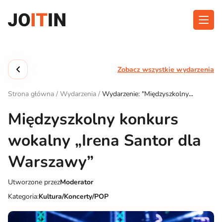
Przejdź
do
treści
O aplikacji
Kategorie
Zobacz wszystkie wydarzenia
Funkcjonalność
Wydarzenia
Strona główna
/
Wydarzenia
/
Wydarzenie: "Międzyszkolny
Blog
konkurs wokalny „Irena Santor dla Warszawy”"
Międzyszkolny konkurs
Kontakt
wokalny „Irena Santor dla
Warszawy”
Pobierz aplikację:
Utworzone przez
Moderator
Kategoria:
Kultura/Koncerty/POP