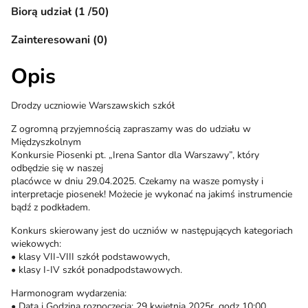
Biorą udział (1 /50)
Zainteresowani (0)
Opis
Drodzy uczniowie Warszawskich szkół
Z ogromną przyjemnością zapraszamy was do udziału w
Międzyszkolnym
Konkursie Piosenki pt. „Irena Santor dla Warszawy”, który
odbędzie się w naszej
placówce w dniu 29.04.2025. Czekamy na wasze pomysły i
interpretacje piosenek! Możecie je wykonać na jakimś instrumencie
bądź z podkładem.
Konkurs skierowany jest do uczniów w następujących kategoriach
wiekowych:
• klasy VII-VIII szkół podstawowych,
• klasy I-IV szkół ponadpodstawowych.
Harmonogram wydarzenia:
• Data i Godzina rozpoczęcia: 29 kwietnia 2025r, godz 10:00