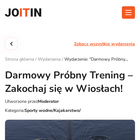
Przejdź
do
treści
O aplikacji
Kategorie
Zobacz wszystkie wydarzenia
Funkcjonalność
Wydarzenia
Strona główna
/
Wydarzenia
/
Wydarzenie: "Darmowy Próbny
Blog
Trening – Zakochaj się w Wiosłach!"
Darmowy Próbny Trening –
Kontakt
Zakochaj się w Wiosłach!
Utworzone przez
Moderator
Pobierz aplikację:
Kategoria:
Sporty wodne/Kajakarstwo/