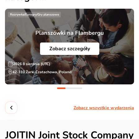
Rozrywka/Eurogry/Gry planszowe
Planszówki na Flambergu
Zobacz szczegóły
2026 8 sierpnia (UTC)
42-310 Żarki Czatachowa, Poland
Zobacz wszystkie wydarzenia
JOITIN Joint Stock Company