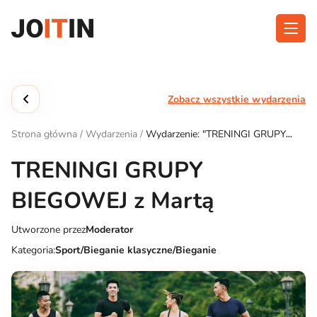
Przejdź
do
treści
O aplikacji
Kategorie
Zobacz wszystkie wydarzenia
Funkcjonalność
Wydarzenia
Strona główna
/
Wydarzenia
/
Wydarzenie: "TRENINGI GRUPY
Blog
BIEGOWEJ z Martą"
TRENINGI GRUPY
Kontakt
BIEGOWEJ z Martą
Utworzone przez
Moderator
Pobierz aplikację:
Kategoria:
Sport/Bieganie klasyczne/Bieganie