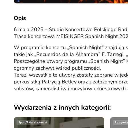
Opis
6 maja 2025 – Studio Koncertowe Polskiego Rad
Trasa koncertowa MEISINGER Spanish Night 20
W programie koncertu „Spanish Night” znajdują si
takie jak „Recuerdos de la Alhambra” F. Tarregi, 
Poszczególne utwory programu „Spanish Night” K
ogromny zachwyt wśród publiczności.
Teraz, wszystkie te utwory zostały zebrane w je
perkusistką Patrycją Betley oraz z założonym pr
solistów, kameralistów i muzyków orkiestrowych z 
Wydarzenia z innych kategorii:
Sport/Piłka siatkowa/
Rozrywka