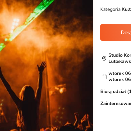
Kategoria:
Kult
Doł
Studio Ko
Lutosławs
wtorek 06
wtorek 06
Biorą udział (
Zainteresowan