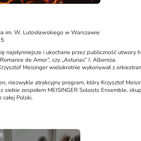
ia im. W. Lutosławskiego w Warszawie
25
ę najsłynniejsze i ukochane przez publiczność utwory hi
„Romance de Amor”, czy „Asturias” I. Albeniza.
rzysztof Meisinger wielokrotnie wykonywał z orkiestra
den, niezwykle atrakcyjny program, który Krzysztof Mei
zez siebie zespołem MEISINGER Soloists Ensemble, sku
całej Polski.
//