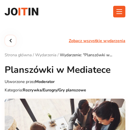
Przejdź
do
treści
O aplikacji
Kategorie
Zobacz wszystkie wydarzenia
Funkcjonalność
Wydarzenia
Strona główna
/
Wydarzenia
/
Wydarzenie: "Planszówki w
Blog
Mediatece"
Planszówki w Mediatece
Kontakt
Utworzone przez
Moderator
Kategoria:
Rozrywka/Eurogry/Gry planszowe
Pobierz aplikację: