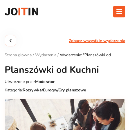
Przejdź
do
treści
O aplikacji
Kategorie
Zobacz wszystkie wydarzenia
Funkcjonalność
Wydarzenia
Strona główna
/
Wydarzenia
/
Wydarzenie: "Planszówki od
Blog
Kuchni"
Planszówki od Kuchni
Kontakt
Utworzone przez
Moderator
Kategoria:
Rozrywka/Eurogry/Gry planszowe
Pobierz aplikację: