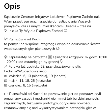
Opis
Sąsiedzkie Centrum Inicjatyw Lokalnych Piątkowo Zachód daje
Wam przestrzeń oraz narzędzia do realizowania Waszych
pomysłów dla i z innymi mieszkańcami Osiedla – czas na
💡 Inic-Ja-Ty-Wy dla Piątkowa Zachód 🙂
💡 Planszówki od Kuchni
to pomysł na wspólne integrację i wspólne odkrywanie świata
współczesnych gier planszowych 😉
🎲 ZapraszaMy na bezpłatne 🆓 sąsiedzkie rozgrywki w godz. 16:00
– 20:00+ (do ostatniej grupy graczy) 👇
📌 Fort Va (ul. Lechicka 59, przy skrzyżowaniu ulic
Lechicka/Wojciechowskiego)
📅 kwiecień: 6, 13 (niedziela), 19 (sobota)
📅 maj: 4, 11, 18, 25 (niedziela)
📅 czerwiec: 8, 15 (niedziela)
👉 Planszówki od Kuchni to poznawanie gier od podstaw, czyli
omawiamy zasady i mechaniki gier mniej lub bardziej znanych,
zagranicznych, testujemy prototypy, ogrywamy nowości,
zastanawiamy się nad wykorzystywaniem potencjału gier w