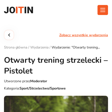
Przejdź
do
treści
O aplikacji
Kategorie
Zobacz wszystkie wydarzenia
Funkcjonalność
Wydarzenia
Strona główna
/
Wydarzenia
/
Wydarzenie: "Otwarty trening
Blog
strzelecki – Pistolet"
Otwarty trening strzelecki –
Kontakt
Pistolet
Utworzone przez
Moderator
Pobierz aplikację:
Kategoria:
Sport/Strzelectwo/Sportowe