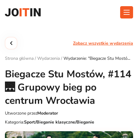
Przejdź
do
treści
O aplikacji
Kategorie
Zobacz wszystkie wydarzenia
Funkcjonalność
Wydarzenia
Strona główna
/
Wydarzenia
/
Wydarzenie: "Biegacze Stu Mostów,
Blog
#114 🌉 Grupowy bieg po centrum Wrocławia"
Biegacze Stu Mostów, #114
Kontakt
🌉 Grupowy bieg po
centrum Wrocławia
Pobierz aplikację:
Utworzone przez
Moderator
Kategoria:
Sport/Bieganie klasyczne/Bieganie