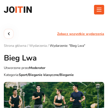
Przejdź
do
treści
O aplikacji
Kategorie
Zobacz wszystkie wydarzenia
Funkcjonalność
Wydarzenia
Strona główna
/
Wydarzenia
/
Wydarzenie: "Bieg Lwa"
Blog
Bieg Lwa
Kontakt
Utworzone przez
Moderator
Kategoria:
Sport/Bieganie klasyczne/Bieganie
Pobierz aplikację: