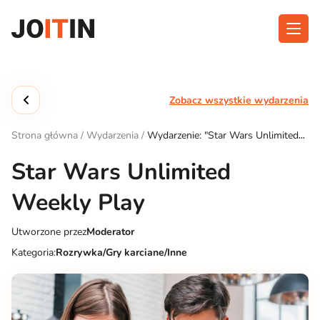
Przejdź
do
treści
O aplikacji
Kategorie
Zobacz wszystkie wydarzenia
Funkcjonalność
Wydarzenia
Strona główna
/
Wydarzenia
/
Wydarzenie: "Star Wars Unlimited
Blog
Weekly Play"
Star Wars Unlimited
Kontakt
Weekly Play
Utworzone przez
Moderator
Pobierz aplikację:
Kategoria:
Rozrywka/Gry karciane/Inne