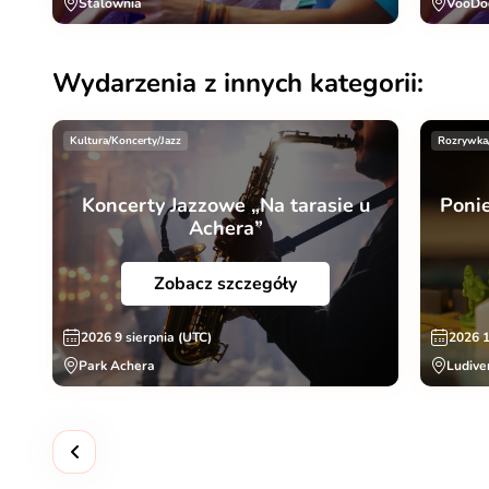
Stalownia
VooDo
Wydarzenia z innych kategorii:
Kultura/Koncerty/Jazz
Rozrywka
Koncerty Jazzowe „Na tarasie u
Poni
Achera”
Zobacz szczegóły
2026 9 sierpnia (UTC)
2026 1
Park Achera
Ludive