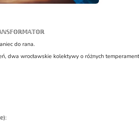
ℕ𝕊𝔽𝕆ℝ𝕄𝔸𝕋𝕆ℝ
aniec do rana.
rzeń, dwa wrocławskie kolektywy o różnych temperamenta
𝕖):