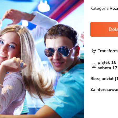
Kategoria:
Roz
Doł
Transform
piątek 16
sobota 17
Biorą udział (
Zainteresowan