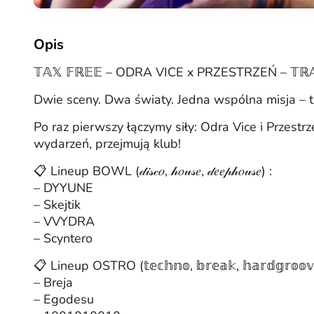
Opis
𝕋𝔸𝕏 𝔽ℝ𝔼𝔼 – ODRA VICE x PRZESTRZEŃ – 𝕋ℝ𝔸
Dwie sceny. Dwa światy. Jedna wspólna misja – t
Po raz pierwszy łączymy siły: Odra Vice i Przest
wydarzeń, przejmują klub!
📋 Lineup BOWL (𝒹𝒾𝓈𝒸𝑜, 𝒽𝑜𝓊𝓈𝑒, 𝒹𝑒𝑒𝓅𝒽𝑜𝓊𝓈𝑒) :
– DYYUNE
– Skejtik
– VVYDRA
– Scyntero
📋 Lineup OSTRO (𝕥𝕖𝕔𝕙𝕟𝕠, 𝕓𝕣𝕖𝕒𝕜, 𝕙𝕒𝕣𝕕𝕘𝕣𝕠𝕠𝕧
– Breja
– Egodesu