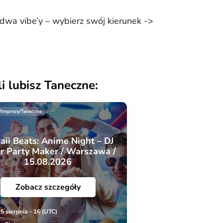
dwa vibe’y – wybierz swój kierunek ->
i lubisz Taneczne:
/Imprezy/Taneczne
ii Beats: Anime Night – DJ
r Party Maker / Warszawa /
15.08.2026
Zobacz szczegóły
5 sierpnia - 16 (UTC)