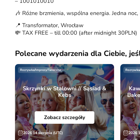
– 1001010010
🎶 Różne brzmienia, wspólna energia. Jedna noc, 
📍 Transformator, Wrocław
💸 TAX FREE – till 00:00 (after midnight 30PLN)
Polecane wydarzenia dla Ciebie, jeśl
Rozrywka/Imprezy/Taneczne
Rozrywka
Skrzynki w Stalowni // Sąsiad &
Kawa
Kebs
Bake
Zobacz szczegóły
2026 14 sierpnia (UTC)
2026 1