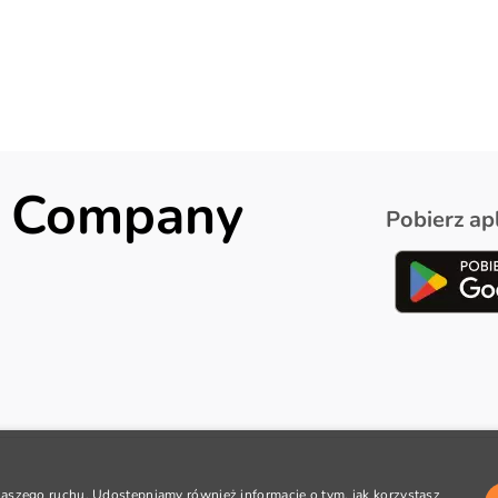
ck Company
Pobierz apl
 naszego ruchu. Udostępniamy również informacje o tym, jak korzystasz