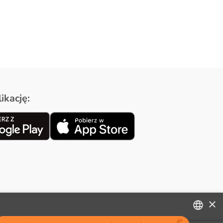
ikację:
×