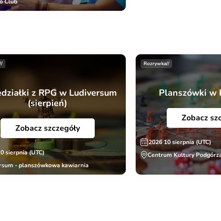
o Club
//
Rozrywka//
edziałki z RPG w Ludiversum
Planszówki w 
(sierpień)
Zobacz sz
Zobacz szczegóły
2026 10 sierpnia (UTC)
0 sierpnia (UTC)
Centrum Kultury Podgórza
rsum - planszówkowa kawiarnia