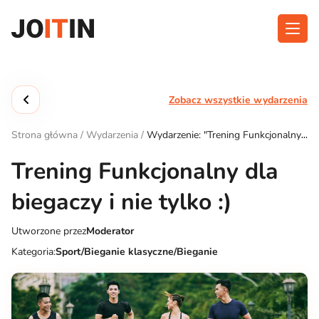
Przejdź
do
treści
O aplikacji
Kategorie
Zobacz wszystkie wydarzenia
Funkcjonalność
Wydarzenia
Strona główna
/
Wydarzenia
/
Wydarzenie: "Trening Funkcjonalny
Blog
dla biegaczy i nie tylko :)"
Trening Funkcjonalny dla
Kontakt
biegaczy i nie tylko :)
Utworzone przez
Moderator
Pobierz aplikację:
Kategoria:
Sport/Bieganie klasyczne/Bieganie