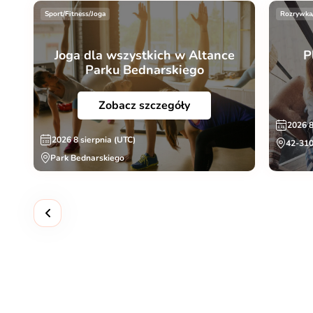
Sport/Fitness/Joga
Rozrywka
Joga dla wszystkich w Altance
P
Parku Bednarskiego
Zobacz szczegóły
2026 8
2026 8 sierpnia (UTC)
42-310
Park Bednarskiego