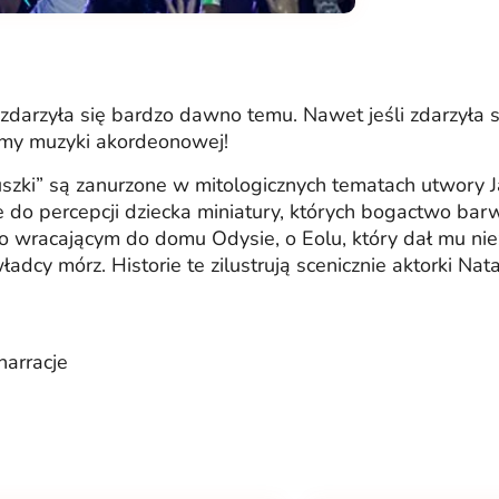
i zdarzyła się bardzo dawno temu. Nawet jeśli zdarzyła
amy muzyki akordeonowej!
uszki” są zanurzone w mitologicznych tematach utwory J
 do percepcji dziecka miniatury, których bogactwo barw
wracającym do domu Odysie, o Eolu, który dał mu niez
ładcy mórz. Historie te zilustrują scenicznie aktorki Na
narracje