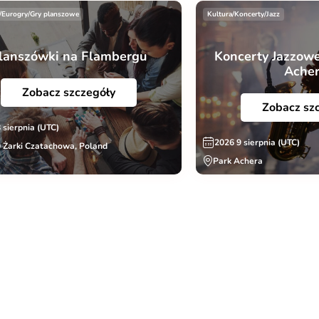
/Eurogry/Gry planszowe
Kultura/Koncerty/Jazz
lanszówki na Flambergu
Koncerty Jazzowe
Ache
Zobacz szczegóły
Zobacz sz
 sierpnia (UTC)
2026 9 sierpnia (UTC)
 Żarki Czatachowa, Poland
Park Achera