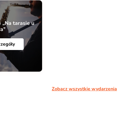
 „Na tarasie u
ra”
czegóły
Zobacz wszystkie wydarzenia