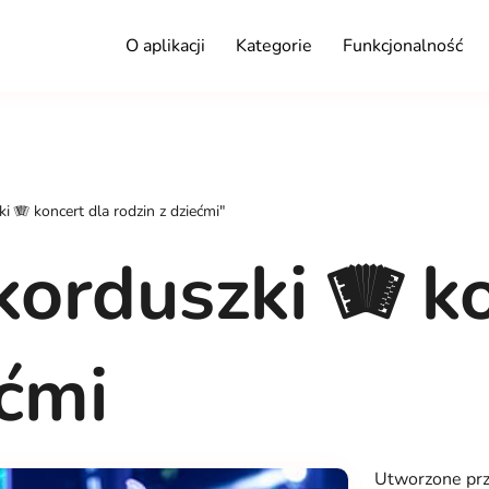
O aplikacji
Kategorie
Funkcjonalność
 🪗 koncert dla rodzin z dziećmi"
orduszki 🪗 ko
ećmi
Utworzone pr