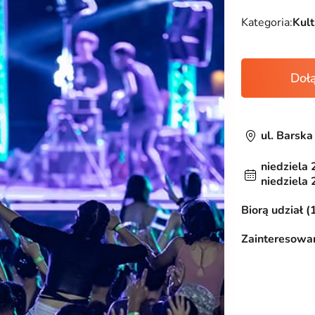
Kategoria:
Kul
Doł
ul. Barsk
niedziela 
niedziela 
Biorą udział (
Zainteresowan