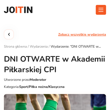
Przejdź
do
treści
O aplikacji
Kategorie
Zobacz wszystkie wydarzenia
Funkcjonalność
Wydarzenia
Strona główna
/
Wydarzenia
/
Wydarzenie: "DNI OTWARTE w
Blog
Akademii Piłkarskiej CPI"
DNI OTWARTE w Akademii
Kontakt
Piłkarskiej CPI
Utworzone przez
Moderator
Pobierz aplikację:
Kategoria:
Sport/Piłka nożna/Klasyczna