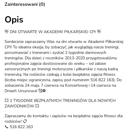
Zainteresowani (0)
Opis
👋 DNI OTWARTE W AKADEMII PIŁKARSKIEJ CPI 👋
Serdecznie zapraszamy Was na dni otwarte w Akademii Piłkarskiej
CPI! To idealna okazja, by zobaczyć, jak wyglądają nasze treningi,
porozmawiać z trenerami i zyskać 2 tygodnie darmowych
treningów. Dla dzieci z roczników 2013-2020 przygotowaliśmy
profesjonalne zajęcia dostosowane do wieku – od zabaw
sensorycznych po treningi motoryczne i piłkarskie z naszą kadrą
trenerską. Na rodziców czekają z kolei bezpłatne zajęcia fitness
(liczba miejsc ograniczona, zapisy pod numerem 516 822 163). Do
zobaczenia 24 maja, 7 czerwca na Koncertowej i 14 czerwca na
Dniach Ursynowa! 🥰⚽️
💥 2 TYGODNIE BEZPŁATNYCH TRENINGÓW DLA NOWYCH
ZAWODNIKÓW 💥
Zapraszamy do kontaktu i zapisów na bezpłatne zajęcia fitness dla
rodziców! 📋
📞 516 822 163