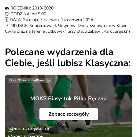
👥️ ROCZNIKI: 2013-2020
⏰️ GODZINA: od 9:00
🗓️ DATA: 24 maja, 7 czerwca, 14 czerwca 2025
📌 MIEJSCE: Koncertowa 4, Ursynów; Dni Ursynowa (przy Kopie
Cwila oraz na terenie „Olkówek” przy placu zabaw „Park Jurajski”)
Polecane wydarzenia dla
Ciebie, jeśli lubisz Klasyczna:
Sport/Piłka nożna/Klasyczna
MOKS Białystok Piłka Ręczna
Zobacz szczegóły
2026 13 sierpnia (UTC)