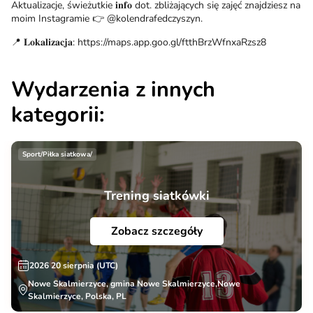
Aktualizacje, świeżutkie 𝐢𝐧𝐟𝐨 dot. zbliżających się zajęć znajdziesz na
moim Instagramie 👉 @kolendrafedczyszyn.
📍 𝐋𝐨𝐤𝐚𝐥𝐢𝐳𝐚𝐜𝐣𝐚: https://maps.app.goo.gl/ftthBrzWfnxaRzsz8
Wydarzenia z innych
kategorii:
Sport/Piłka siatkowa/
Trening siatkówki
Zobacz szczegóły
2026 20 sierpnia (UTC)
Nowe Skalmierzyce, gmina Nowe Skalmierzyce,Nowe
Skalmierzyce, Polska, PL