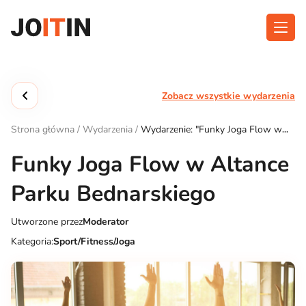
Przejdź
do
treści
O aplikacji
Kategorie
Zobacz wszystkie wydarzenia
Funkcjonalność
Wydarzenia
Strona główna
/
Wydarzenia
/
Wydarzenie: "Funky Joga Flow w
Blog
Altance Parku Bednarskiego"
Funky Joga Flow w Altance
Kontakt
Parku Bednarskiego
Utworzone przez
Moderator
Pobierz aplikację:
Kategoria:
Sport/Fitness/Joga