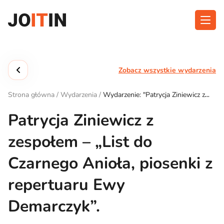
Przejdź
do
treści
O aplikacji
Kategorie
Zobacz wszystkie wydarzenia
Funkcjonalność
Wydarzenia
Strona główna
/
Wydarzenia
/
Wydarzenie: "Patrycja Ziniewicz z
Blog
zespołem – „List do Czarnego Anioła, piosenki z repertuaru Ewy
Demarczyk”."
Patrycja Ziniewicz z
Kontakt
zespołem – „List do
Czarnego Anioła, piosenki z
Pobierz aplikację:
repertuaru Ewy
Demarczyk”.