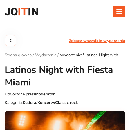
Przejdź
do
treści
O aplikacji
Kategorie
Zobacz wszystkie wydarzenia
Funkcjonalność
Wydarzenia
Strona główna
/
Wydarzenia
/
Wydarzenie: "Latinos Night with
Blog
Fiesta Miami"
Latinos Night with Fiesta
Kontakt
Miami
Utworzone przez
Moderator
Pobierz aplikację:
Kategoria:
Kultura/Koncerty/Classic rock