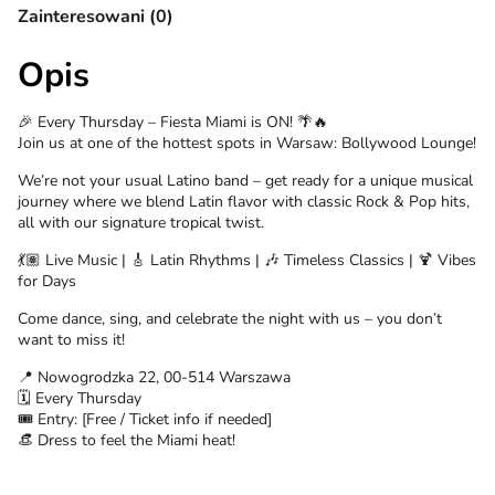
Zainteresowani (0)
Opis
🎉 Every Thursday – Fiesta Miami is ON! 🌴🔥
Join us at one of the hottest spots in Warsaw: Bollywood Lounge!
We’re not your usual Latino band – get ready for a unique musical
journey where we blend Latin flavor with classic Rock & Pop hits,
all with our signature tropical twist.
💃🏽 Live Music | 🎸 Latin Rhythms | 🎶 Timeless Classics | 🍹 Vibes
for Days
Come dance, sing, and celebrate the night with us – you don’t
want to miss it!
📍 Nowogrodzka 22, 00-514 Warszawa
🗓️ Every Thursday
🎟️ Entry: [Free / Ticket info if needed]
👒 Dress to feel the Miami heat!