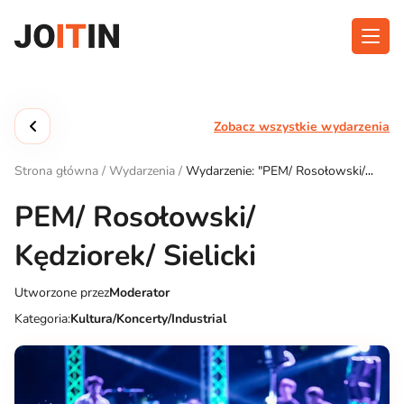
Przejdź
do
treści
O aplikacji
Kategorie
Zobacz wszystkie wydarzenia
Funkcjonalność
Wydarzenia
Strona główna
/
Wydarzenia
/
Wydarzenie: "PEM/ Rosołowski/
Blog
Kędziorek/ Sielicki"
PEM/ Rosołowski/
Kontakt
Kędziorek/ Sielicki
Utworzone przez
Moderator
Pobierz aplikację:
Kategoria:
Kultura/Koncerty/Industrial