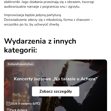
elektroniki. Jego działania przecinają się z obrazem, tworząc
audiowizualne narracje z pogranicza snu i zgrzytu.
Improwizacja będzie jedyną partyturą.
Doświadczenie zderzy się z młodością, forma z chaosem –
wszystko po to, by uchwycić chwilę
Wydarzenia z innych
kategorii:
Kultura/Koncerty/Jazz
Koncerty Jazzowe „Na tarasie u Achera”
Zobacz szczegóły
2026 9 sierpnia (UTC)
Park Achera