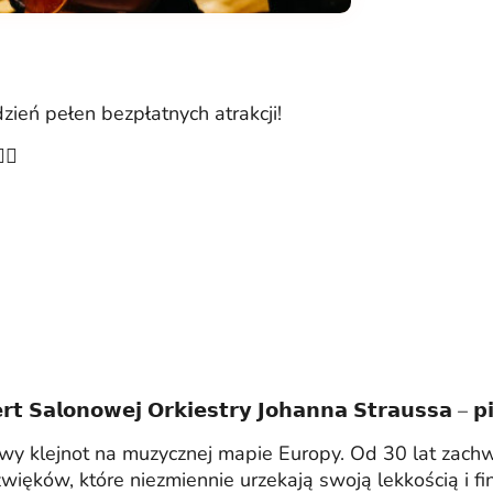
ień pełen bezpłatnych atrakcji!
‍♂️
𝘁 𝗦𝗮𝗹𝗼𝗻𝗼𝘄𝗲𝗷 𝗢𝗿𝗸𝗶𝗲𝘀𝘁𝗿𝘆 𝗝𝗼𝗵𝗮𝗻𝗻𝗮 𝗦𝘁𝗿𝗮𝘂𝘀𝘀𝗮 – 𝗽𝗶
y klejnot na muzycznej mapie Europy. Od 30 lat zachwy
więków, które niezmiennie urzekają swoją lekkością i fin