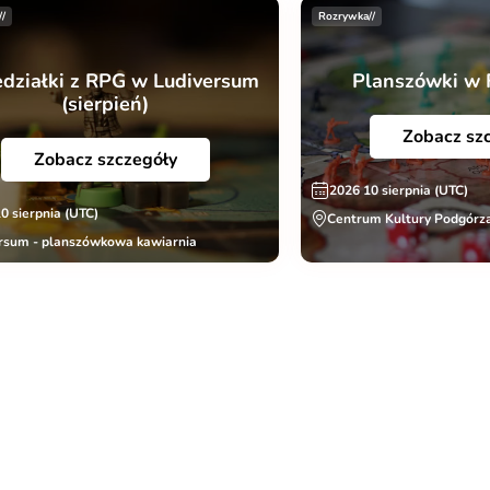
//
Rozrywka//
edziałki z RPG w Ludiversum
Planszówki w 
(sierpień)
Zobacz sz
Zobacz szczegóły
2026 10 sierpnia (UTC)
0 sierpnia (UTC)
Centrum Kultury Podgórza
rsum - planszówkowa kawiarnia