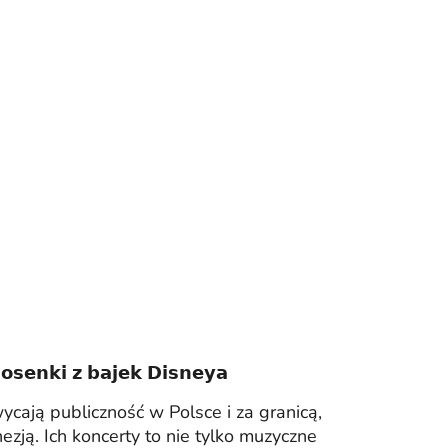
𝗼𝘀𝗲𝗻𝗸𝗶 𝘇 𝗯𝗮𝗷𝗲𝗸 𝗗𝗶𝘀𝗻𝗲𝘆𝗮
cają publiczność w Polsce i za granicą,
ezją. Ich koncerty to nie tylko muzyczne