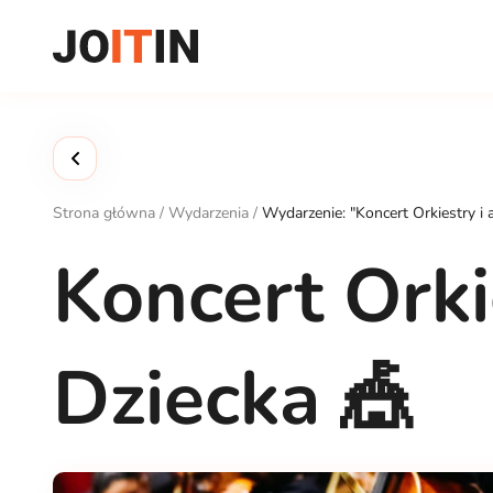
Przejdź
do
treści
Strona główna
/
Wydarzenia
/
Wydarzenie: "Koncert Orkiestry i 
Koncert Orki
Dziecka 🎪