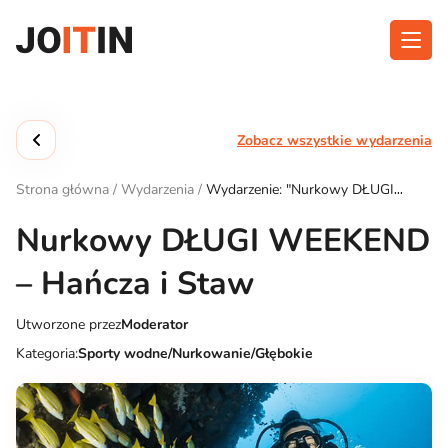
Przejdź
do
treści
O aplikacji
Kategorie
Zobacz wszystkie wydarzenia
Funkcjonalność
Wydarzenia
Strona główna
/
Wydarzenia
/
Wydarzenie: "Nurkowy DŁUGI
Blog
WEEKEND – Hańcza i Staw"
Nurkowy DŁUGI WEEKEND
Kontakt
– Hańcza i Staw
Utworzone przez
Moderator
Pobierz aplikację:
Kategoria:
Sporty wodne/Nurkowanie/Głębokie