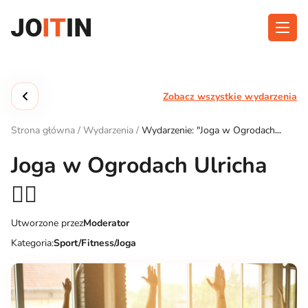
Przejdź
do
treści
O aplikacji
Kategorie
Zobacz wszystkie wydarzenia
Funkcjonalność
Wydarzenia
Strona główna
/
Wydarzenia
/
Wydarzenie: "Joga w Ogrodach
Blog
Ulricha 🧘‍♀️"
Joga w Ogrodach Ulricha
Kontakt
🧘‍♀️
Utworzone przez
Moderator
Pobierz aplikację:
Kategoria:
Sport/Fitness/Joga