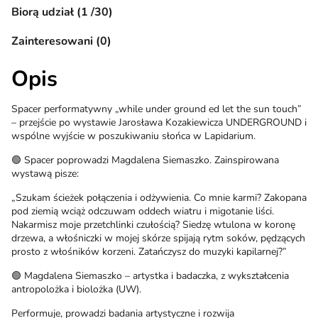
Biorą udział (1 /30)
Zainteresowani (0)
Opis
Spacer performatywny „while under ground ed let the sun touch”
– przejście po wystawie Jarosława Kozakiewicza UNDERGROUND i
wspólne wyjście w poszukiwaniu słońca w Lapidarium.
🟢 Spacer poprowadzi Magdalena Siemaszko. Zainspirowana
wystawą pisze:
„Szukam ścieżek połączenia i odżywienia. Co mnie karmi? Zakopana
pod ziemią wciąż odczuwam oddech wiatru i migotanie liści.
Nakarmisz moje przetchlinki czułością? Siedzę wtulona w koronę
drzewa, a włośniczki w mojej skórze spijają rytm soków, pędzących
prosto z włośników korzeni. Zatańczysz do muzyki kapilarnej?”
🟢 Magdalena Siemaszko – artystka i badaczka, z wykształcenia
antropolożka i biolożka (UW).
Performuje, prowadzi badania artystyczne i rozwija