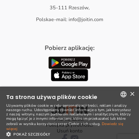
35-111 Rzeszów,
Polskae-mail: info@joitin.com
Pobierz aplikację:
×
Ta strona używa plików cookie
Używamy plików cookie w celu personalizacji treści, reklam i analizy
naszego ruchu. Udostępniamy również informacje o tym, jak korzystasz
POLISH
z naszej witryny, naszym partnerom reklamowym i analitycznym, którzy
Prawa dzieci
mogą łączyć je z innymi informacjami, które im przekazałeś lub które
ENGLISH
zebrali w wyniku korzystania przez Ciebie z ich usług.
Dowiedz się
Polityka prywatności
więcej
Usuń konto
POKAŻ SZCZEGÓŁY