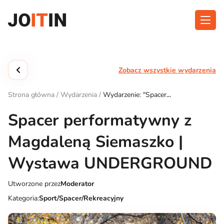
Przejdź
do
treści
O aplikacji
Kategorie
Zobacz wszystkie wydarzenia
Funkcjonalność
Wydarzenia
Strona główna
/
Wydarzenia
/
Wydarzenie: "Spacer
Blog
performatywny z Magdaleną Siemaszko | Wystawa
UNDERGROUND"
Spacer performatywny z
Kontakt
Magdaleną Siemaszko |
Wystawa UNDERGROUND
Pobierz aplikację:
Utworzone przez
Moderator
Kategoria:
Sport/Spacer/Rekreacyjny