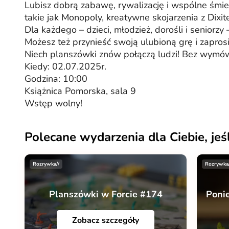
Lubisz dobrą zabawę, rywalizację i wspólne śmiec
takie jak Monopoly, kreatywne skojarzenia z Dixit
Dla każdego – dzieci, młodzież, dorośli i seniorzy 
Możesz też przynieść swoją ulubioną grę i zapros
Niech planszówki znów połączą ludzi! Bez wymów
Kiedy: 02.07.2025r.
Godzina: 10:00
Książnica Pomorska, sala 9
Wstęp wolny!
Polecane wydarzenia dla Ciebie, jeś
Rozrywka//
Rozrywka
Planszówki w Forcie #174
Poni
Zobacz szczegóły