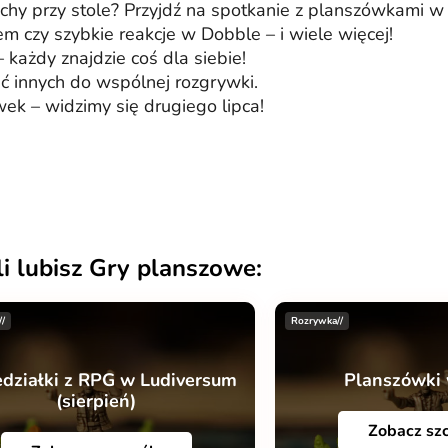
hy przy stole? Przyjdź na spotkanie z planszówkami w K
em czy szybkie reakcje w Dobble – i wiele więcej!
– każdy znajdzie coś dla siebie!
ić innych do wspólnej rozgrywki.
ek – widzimy się drugiego lipca!
li lubisz Gry planszowe:
//
Rozrywka//
edziałki z RPG w Ludiversum
Planszówki 
(sierpień)
Zobacz sz