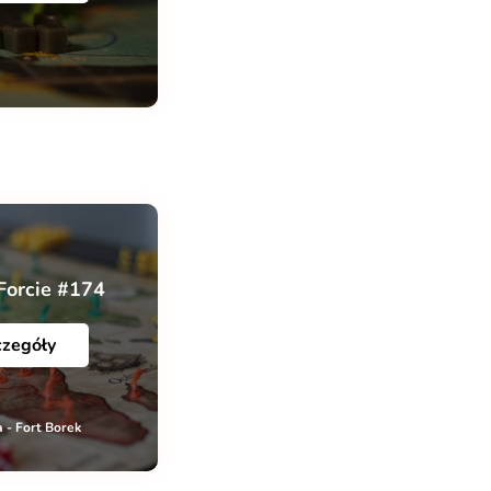
Forcie #174
czegóły
 - Fort Borek