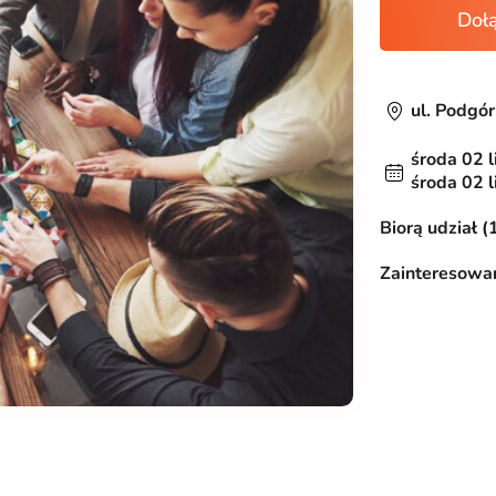
Doł
ul. Podgó
środa 02 l
środa 02 l
Biorą udział (
Zainteresowan