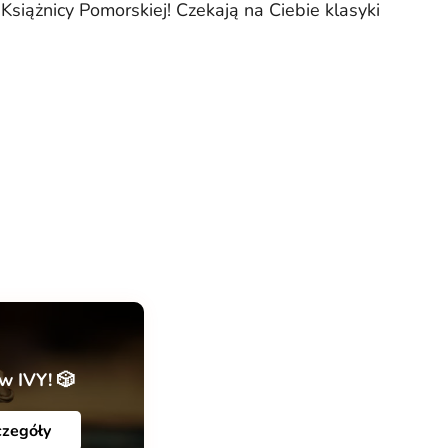
siążnicy Pomorskiej! Czekają na Ciebie klasyki
w IVY! 🎲
czegóły