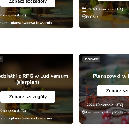
Zobacz szczegóły
2026 10 sierpnia (UTC)
0 sierpnia (UTC)
IVY Bar
rsum - planszówkowa kawiarnia
//
Rozrywka//
edziałki z RPG w Ludiversum
Planszówki w 
(sierpień)
Zobacz sz
Zobacz szczegóły
2026 10 sierpnia (UTC)
0 sierpnia (UTC)
Centrum Kultury Podgórza
rsum - planszówkowa kawiarnia