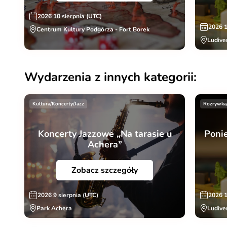
2026 10 sierpnia (UTC)
2026 1
Centrum Kultury Podgórza - Fort Borek
Ludive
Wydarzenia z innych kategorii:
Kultura/Koncerty/Jazz
Rozrywka
Koncerty Jazzowe „Na tarasie u
Poni
Achera”
Zobacz szczegóły
2026 9 sierpnia (UTC)
2026 1
Park Achera
Ludive