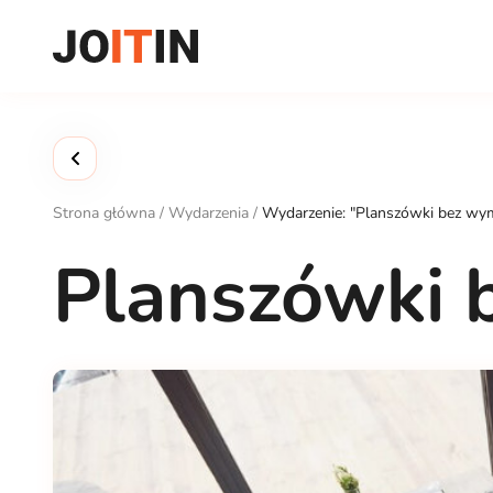
Przejdź
do
treści
Strona główna
/
Wydarzenia
/
Wydarzenie: "Planszówki bez wy
Planszówki