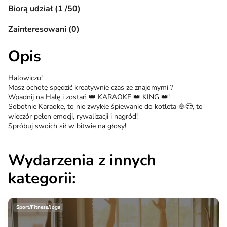
Biorą udział (1 /50)
Zainteresowani (0)
Opis
Halowiczu!
Masz ochotę spędzić kreatywnie czas ze znajomymi ?
Wpadnij na Halę i zostań 👑 KARAOKE 👑 KING 👑!
Sobotnie Karaoke, to nie zwykłe śpiewanie do kotleta 🧆😎, to
wieczór pełen emocji, rywalizacji i nagród!
Spróbuj swoich sił w bitwie na głosy!
Wydarzenia z innych
kategorii:
Sport/Fitness/Joga