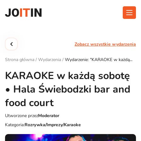
Przejdź
do
treści
O aplikacji
Kategorie
Zobacz wszystkie wydarzenia
Funkcjonalność
Wydarzenia
Strona główna
/
Wydarzenia
/
Wydarzenie: "KARAOKE w każdą
Blog
sobotę • Hala Świebodzki bar and food court"
KARAOKE w każdą sobotę
Kontakt
• Hala Świebodzki bar and
food court
Pobierz aplikację:
Utworzone przez
Moderator
Kategoria:
Rozrywka/Imprezy/Karaoke