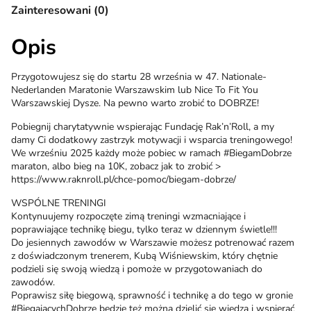
Zainteresowani (0)
Opis
Przygotowujesz się do startu 28 września w 47. Nationale-
Nederlanden Maratonie Warszawskim lub Nice To Fit You
Warszawskiej Dysze. Na pewno warto zrobić to DOBRZE!
Pobiegnij charytatywnie wspierając Fundację Rak’n’Roll, a my
damy Ci dodatkowy zastrzyk motywacji i wsparcia treningowego!
We wrześniu 2025 każdy może pobiec w ramach #BiegamDobrze
maraton, albo bieg na 10K, zobacz jak to zrobić >
https://www.raknroll.pl/chce-pomoc/biegam-dobrze/
WSPÓLNE TRENINGI
Kontynuujemy rozpoczęte zimą treningi wzmacniające i
poprawiające technikę biegu, tylko teraz w dziennym świetle!!!
Do jesiennych zawodów w Warszawie możesz potrenować razem
z doświadczonym trenerem, Kubą Wiśniewskim, który chętnie
podzieli się swoją wiedzą i pomoże w przygotowaniach do
zawodów.
Poprawisz siłę biegową, sprawność i technikę a do tego w gronie
#BiegającychDobrze będzie też można dzielić się wiedzą i wspierać