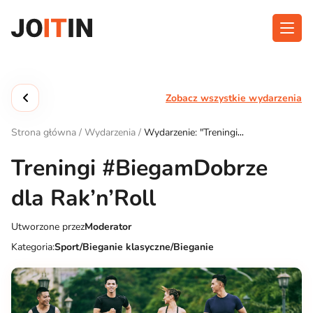
Przejdź
do
treści
O aplikacji
Kategorie
Zobacz wszystkie wydarzenia
Funkcjonalność
Wydarzenia
Strona główna
/
Wydarzenia
/
Wydarzenie: "Treningi
Blog
#BiegamDobrze dla Rak’n’Roll"
Treningi #BiegamDobrze
Kontakt
dla Rak’n’Roll
Utworzone przez
Moderator
Pobierz aplikację:
Kategoria:
Sport/Bieganie klasyczne/Bieganie