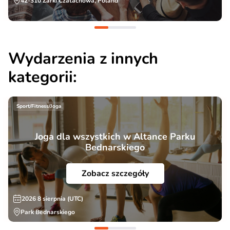
42-310 Żarki Czatachowa, Poland
Wydarzenia z innych
kategorii:
Sport/Fitness/Joga
Joga dla wszystkich w Altance Parku
Bednarskiego
Zobacz szczegóły
2026 8 sierpnia (UTC)
Park Bednarskiego