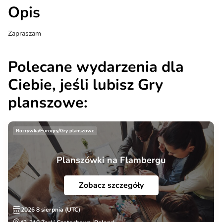
Opis
Zapraszam
Polecane wydarzenia dla
Ciebie, jeśli lubisz Gry
planszowe:
Rozrywka/Eurogry/Gry planszowe
Planszówki na Flambergu
Zobacz szczegóły
2026 8 sierpnia (UTC)