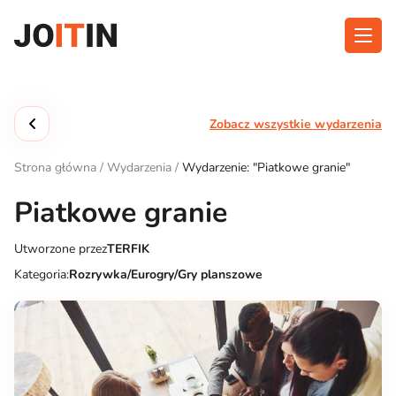
Przejdź
do
treści
O aplikacji
Kategorie
Zobacz wszystkie wydarzenia
Funkcjonalność
Wydarzenia
Strona główna
/
Wydarzenia
/
Wydarzenie: "Piatkowe granie"
Blog
Piatkowe granie
Kontakt
Utworzone przez
TERFIK
Kategoria:
Rozrywka/Eurogry/Gry planszowe
Pobierz aplikację: