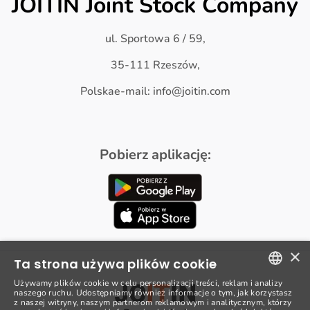
JOITIN Joint Stock Company
ul. Sportowa 6 / 59,
35-111 Rzeszów,
Polskae-mail: info@joitin.com
Pobierz aplikację:
×
Ta strona używa plików cookie
Używamy plików cookie w celu personalizacji treści, reklam i analizy
naszego ruchu. Udostępniamy również informacje o tym, jak korzystasz
POLISH
z naszej witryny, naszym partnerom reklamowym i analitycznym, którzy