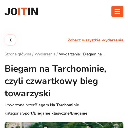
Przejdź
do
treści
O aplikacji
Kategorie
Zobacz wszystkie wydarzenia
Funkcjonalność
Wydarzenia
Strona główna
/
Wydarzenia
/
Wydarzenie: "Biegam na
Blog
Tarchominie, czyli czwartkowy bieg towarzyski"
Biegam na Tarchominie,
Kontakt
czyli czwartkowy bieg
towarzyski
Pobierz aplikację:
Utworzone przez
Biegam Na Tarchominie
Kategoria:
Sport/Bieganie klasyczne/Bieganie